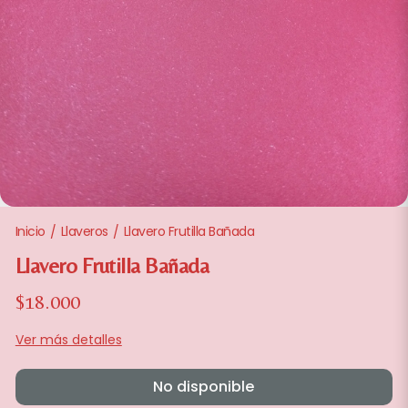
Inicio
Llaveros
Llavero Frutilla Bañada
/
/
Llavero Frutilla Bañada
$18.000
Ver más detalles
No disponible