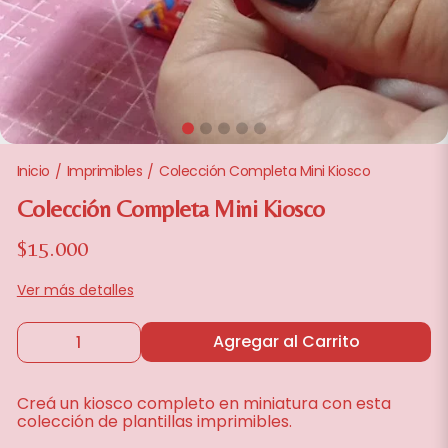
Inicio
Imprimibles
Colección Completa Mini Kiosco
/
/
Colección Completa Mini Kiosco
$15.000
Ver más detalles
Agregar al Carrito
Creá un kiosco completo en miniatura con esta
colección de plantillas imprimibles.