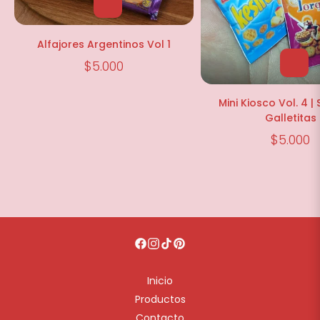
Alfajores Argentinos Vol 1
$5.000
Mini Kiosco Vol. 4 |
Galletitas
$5.000
Inicio
Productos
Contacto